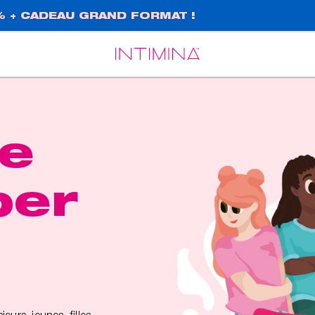
% + CADEAU GRAND FORMAT !
Español
Français
de
per