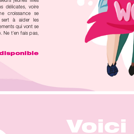
eurs jeunes filles
s délicates, voire
ne croissance se
sert à aider les
ements qui vont se
. Ne t’en fais pas,
disponible
Voici 
Voici 
Voici 
Voici 
Voici 