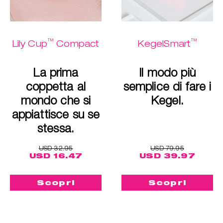
™
™
Lily Cup
Compact
KegelSmart
La prima
Il modo più
coppetta al
semplice di fare i
mondo che si
Kegel.
appiattisce su se
stessa.
USD 32.95
USD 79.95
USD 16.47
USD 39.97
Scopri
Scopri