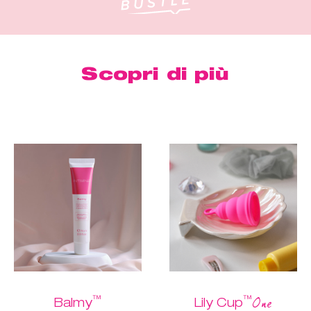
Scopri di più
™
™
One
Balmy
Lily Cup