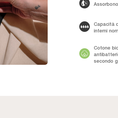
Assorbono 
Capacità d
interni nor
Cotone bio
antibatte
secondo g