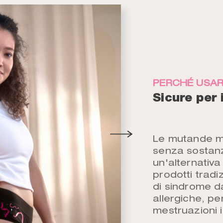
PERCHÉ USAR
Sicure per 
Le mutande me
senza sostanz
un'alternativa 
prodotti tradi
di sindrome da
allergiche, pe
mestruazioni 