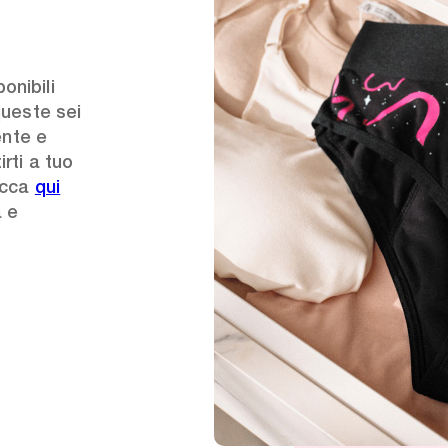
onibili
queste sei
ente e
rti a tuo
licca
qui
a e