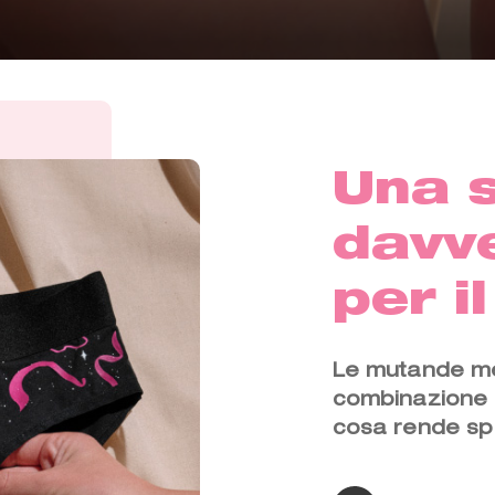
Una 
davv
per il
Le mutande mest
combinazione d
cosa rende spe