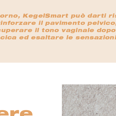
iorno, KegelSmart può darti ris
rinforzare il pavimento pelvic
perare il tono vaginale dopo i
cica ed esaltare le sensazioni
ere