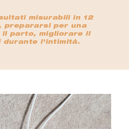
ultati misurabili in 12
o, prepararsi per una
l parto, migliorare il
 durante l’intimità.