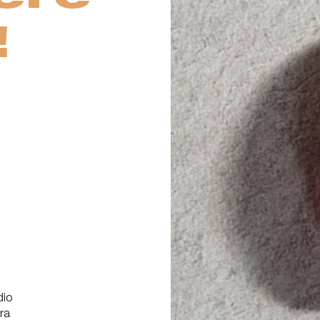
!
dio
ra