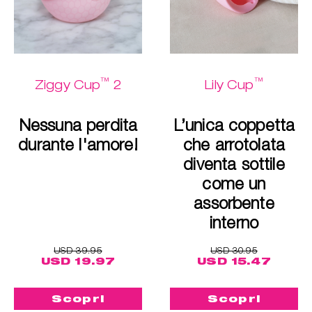
™
™
Ziggy Cup
2
Lily Cup
Nessuna perdita
L’unica coppetta
durante l'amore!
che arrotolata
diventa sottile
come un
assorbente
interno
USD 39.95
USD 30.95
USD 19.97
USD 15.47
Scopri
Scopri