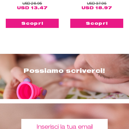
USD 26.95
USD 37.95
USD 13.47
USD 18.97
Scopri
Scopri
Possiamo scriverci!