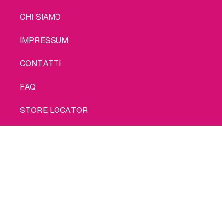
LEGAL
CHI SIAMO
IMPRESSUM
CONTATTI
FAQ
STORE LOCATOR
INFORMATIVA SULLA PRIVACY
Comprami
INFORMATIVA SUI COOKIE
CONDIZIONI D'USO
SPEDIZIONE