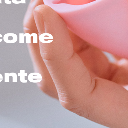
 come
ente