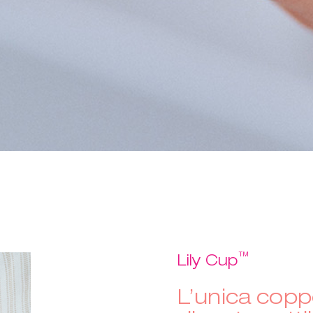
™
Lily Cup
L’unica copp