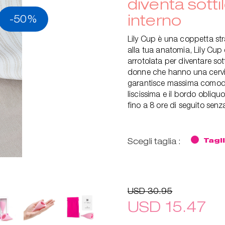
diventa sott
interno
-50%
Lily Cup è una coppetta str
alla tua anatomia, Lily Cup
arrotolata per diventare sot
donne che hanno una cervic
garantisce massima comodit
liscissima e il bordo obliq
fino a 8 ore di seguito senz
Scegli taglia :
Tagl
USD 30.95
USD 15.47