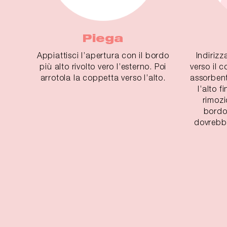
Piega
Appiattisci l’apertura con il bordo
Indirizz
più alto rivolto vero l’esterno. Poi
verso il 
arrotola la coppetta verso l’alto.
assorbent
l’alto f
rimozio
bordo
dovrebbe