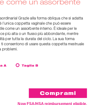
ile come un assorbente
aordinaria! Grazie alla forma obliqua che si adatta
 è l’unica coppetta vaginale che può essere
tile come un assorbente interno. È ideale per le
e più alta o un flusso più abbondante, mentre
à per tutta la durata del ciclo. La sua forma
uo ti consentono di usare questa coppetta mestruale
a problemi.
ia A
Taglia B
Now FSA/HSA reimbursement eligible.