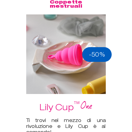
Coppette
mestruali
-50%
One
™
Lily Cup
Ti trovi nel mezzo di una
rivoluzione e Lily Cup è al
comando!