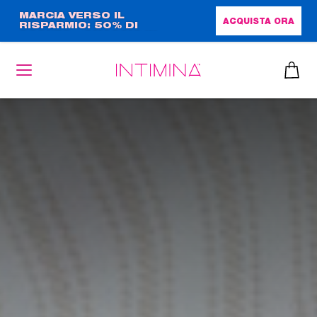
Salta
MARCIA VERSO IL
ACQUISTA ORA
RISPARMIO: 50% DI
al
SCONTO + OMAGGIO IN
contenuto
FORMATO COMPLETO!!
principale