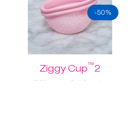
-50%
™
Ziggy Cup
2
Abbiamo ascoltato le vostre
opinioni sulle coppette
mestruali, e abbiamo ideato
Ziggy Cup™ 2!
USD 39.95
USD 19.97
Scopri