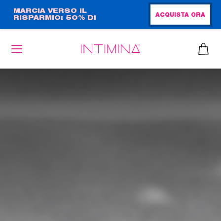
Salta
MARCIA VERSO IL
ACQUISTA ORA
RISPARMIO: 50% DI
al
SCONTO + OMAGGIO IN
contenuto
FORMATO COMPLETO!!
principale