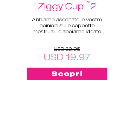
™
Ziggy Cup
2
Abbiamo ascoltato le vostre
opinioni sulle coppette
mestruali, e abbiamo ideato
Ziggy Cup™ 2!
USD 39.95
USD 19.97
Scopri