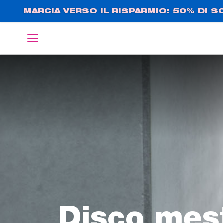
Salta
MARCIA VERSO IL RISPARMIO: 50% DI 
al
contenuto
English
Deutsch
principale
Disco mes