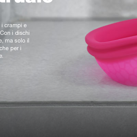
 i crampi e
 Con i dischi
, ma solo il
che per i
e.