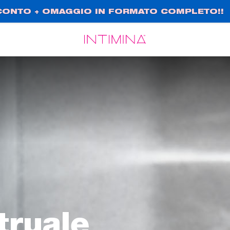
SCONTO + OMAGGIO IN FORMATO COMPLETO!!
Español
Français
truale