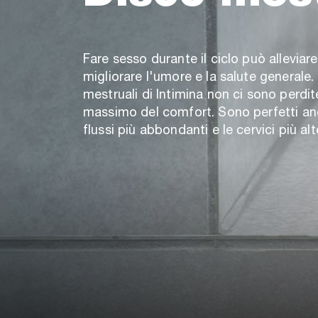
Fare sesso durante il ciclo può alleviare
migliorare l'umore e la salute generale.
mestruali di Intimina non ci sono perdite
massimo del comfort. Sono perfetti an
flussi più abbondanti e le cervici più alt