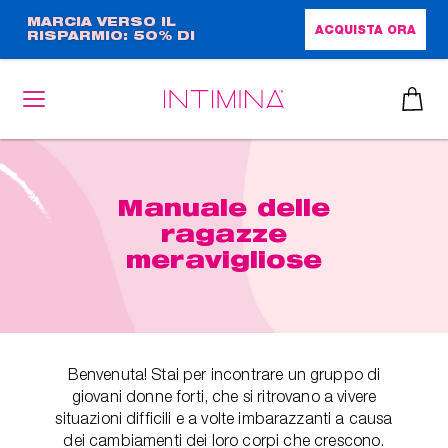
Salta
MARCIA VERSO IL
ACQUISTA ORA
RISPARMIO: 50% DI
al
SCONTO + OMAGGIO IN
contenuto
FORMATO COMPLETO!!
principale
Manuale delle
ragazze
meravigliose
Benvenuta! Stai per incontrare un gruppo di
giovani donne forti, che si ritrovano a vivere
situazioni difficili e a volte imbarazzanti a causa
dei cambiamenti dei loro corpi che crescono.