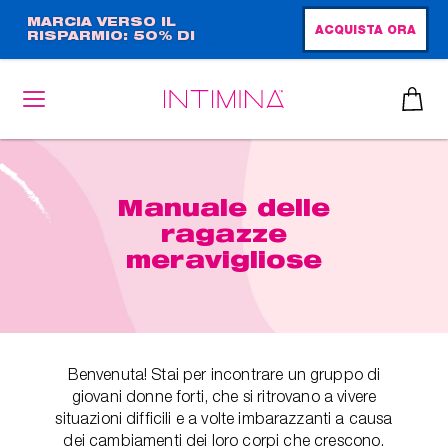
Salta
MARCIA VERSO IL
ACQUISTA ORA
RISPARMIO: 50% DI
al
SCONTO + OMAGGIO IN
contenuto
FORMATO COMPLETO!!
principale
Manuale delle
ragazze
meravigliose
Benvenuta! Stai per incontrare un gruppo di
giovani donne forti, che si ritrovano a vivere
situazioni difficili e a volte imbarazzanti a causa
dei cambiamenti dei loro corpi che crescono.