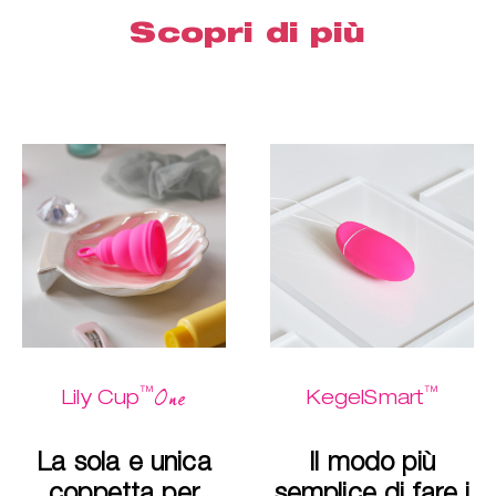
Scopri di più
™
™
One
Lily Cup
KegelSmart
La sola e unica
Il modo più
coppetta per
semplice di fare i