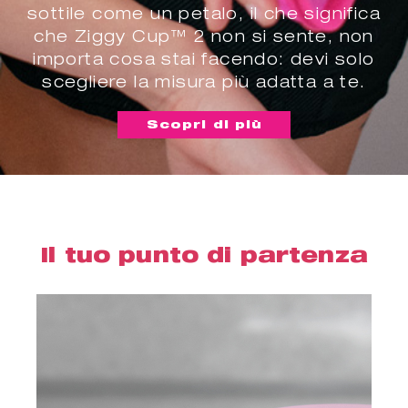
sottile come un petalo, il che significa
che Ziggy Cup™ 2 non si sente, non
importa cosa stai facendo: devi solo
scegliere la misura più adatta a te.
Scopri di più
Il tuo punto di partenza