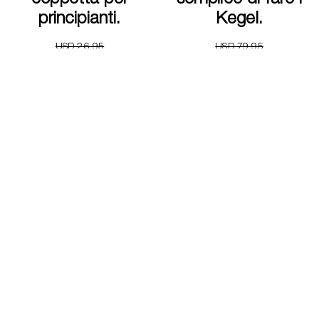
principianti.
Kegel.
USD 26.95
USD 79.95
USD 13.47
USD 39.97
Comprami
Scopri
Scopri