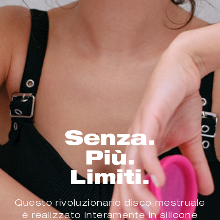
Senza.
Più.
Limiti.
Questo rivoluzionario disco mestruale
è realizzato interamente in silicone