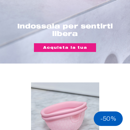
Indossala per sentirti
libera
Acquista la tua
-50%