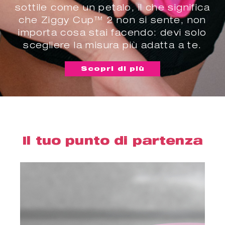
sottile come un petalo, il che significa
che Ziggy Cup™ 2 non si sente, non
importa cosa stai facendo: devi solo
scegliere la misura più adatta a te.
Scopri di più
Il tuo punto di partenza