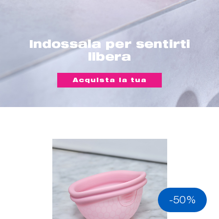
Indossala per sentirti
libera
Acquista la tua
-50%