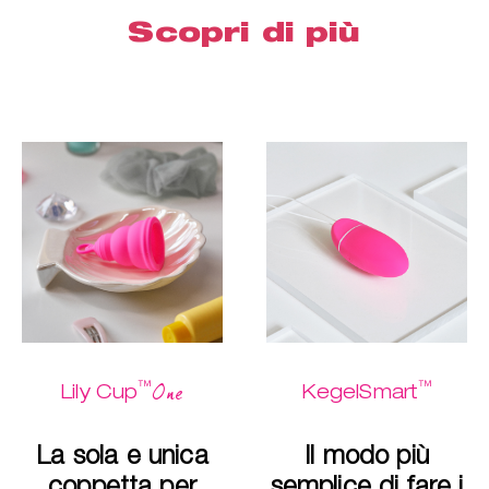
Scopri di più
™
™
One
Lily Cup
KegelSmart
La sola e unica
Il modo più
coppetta per
semplice di fare i