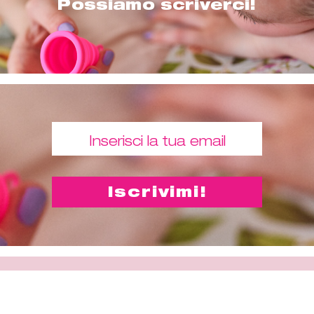
Possiamo scriverci!
Comprami
"Una coppetta mestruale ti