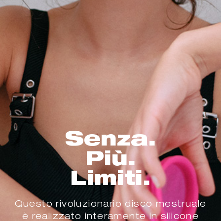
Senza.
Più.
Limiti.
Questo rivoluzionario disco mestruale
è realizzato interamente in silicone