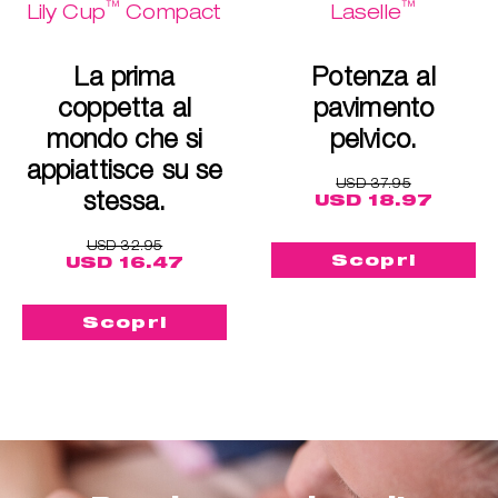
™
™
Lily Cup
Compact
Laselle
La prima
Potenza al
coppetta al
pavimento
mondo che si
pelvico.
appiattisce su se
USD 37.95
stessa.
USD 18.97
USD 32.95
Scopri
USD 16.47
Scopri