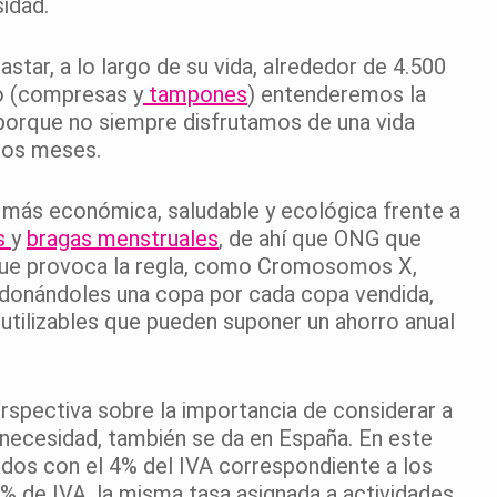
idad.
star, a lo largo de su vida, alrededor de 4.500
o (compresas y
tampones
) entenderemos la
porque no siempre disfrutamos de una vida
los meses.
 más económica, saludable y ecológica frente a
s
y
bragas menstruales
, de ahí que ONG que
 que provoca la regla, como Cromosomos X,
 donándoles una copa por cada copa vendida,
tilizables que pueden suponer un ahorro anual
erspectiva sobre la importancia de considerar a
necesidad, también se da en España. En este
ados con el 4% del IVA correspondiente a los
% de IVA, la misma tasa asignada a actividades