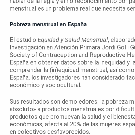
hablar de la regla y el no reconocimiento por p
menstrual es un problema real que necesita ser
Pobreza menstrual en España
El estudio
Equidad y Salud Menstrual
, elaborad
Investigación en Atención Primara Jordi Gol i G
Society of Contraception and Reproductive Heal
España en obtener datos sobre la inequidad y la 
comprender la (in)equidad menstrual, así como 
España, los investigadores han considerado fact
económico y sociocultural.
Sus resultados son demoledores: la pobreza me
absoluto» a productos menstruales por dificul
productos que promuevan la salud y el bienesta
económicas, afecta al 20% de las mujeres españ
en colectivos desfavorecidos.