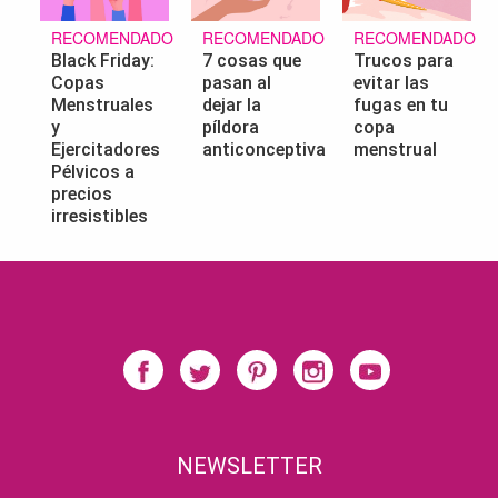
RECOMENDADO
RECOMENDADO
RECOMENDADO
Black Friday:
7 cosas que
Trucos para
Copas
pasan al
evitar las
Menstruales
dejar la
fugas en tu
y
píldora
copa
Ejercitadores
anticonceptiva
menstrual
Pélvicos a
precios
irresistibles
NEWSLETTER