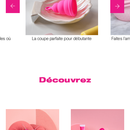
les où
La coupe parfaite pour débutante
Faites l’a
Découvrez