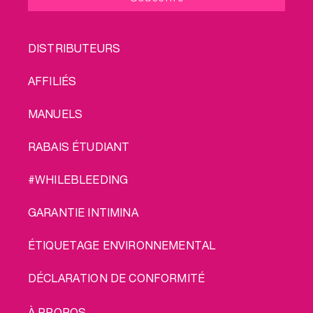
de port sur nos lots
sont offerts !
FOOTER
DISTRIBUTEURS
MENU
AFFILIÉS
MANUELS
RABAIS ÉTUDIANT
#WHILEBLEEDING
GARANTIE INTIMINA
ÉTIQUETAGE ENVIRONNEMENTAL
DÉCLARATION DE CONFORMITÉ
LEGAL
À PROPOS