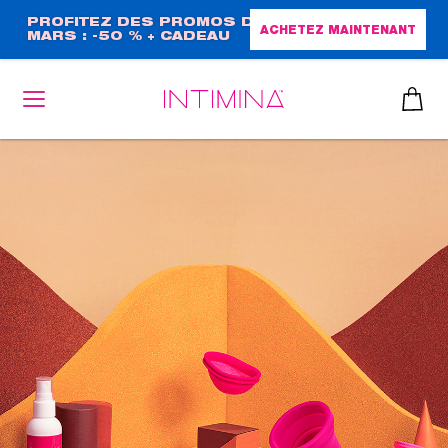
Aller
PROFITEZ DES PROMOS DE
ACHETEZ MAINTENANT
MARS : -50 % + CADEAU
au
GRAND FORMAT !
contenu
principal