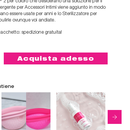
™ 2 per coloro che desiderano una soluzione per il
tergente per Accessori Intimi viene aggiunto in modo
ano essere usate per anni e lo Sterilizzatore per
pulirle ovunque voi andiate.
pacchetto: spedizione gratuita!
Acquista adesso
ntiene