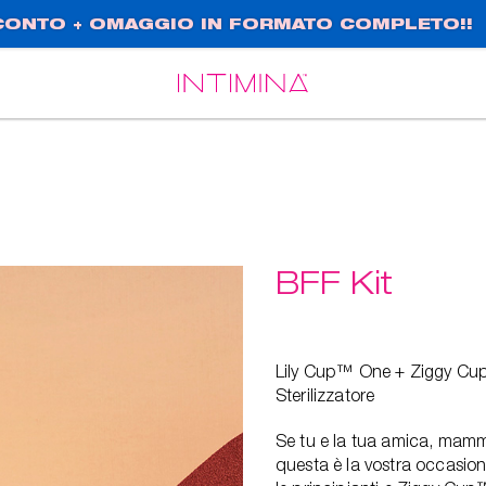
SCONTO + OMAGGIO IN FORMATO COMPLETO!!
Español
Français
BFF Kit
Lily Cup™ One + Ziggy Cup™
Sterilizzatore
Se tu e la tua amica, mamma
questa è la vostra occasi