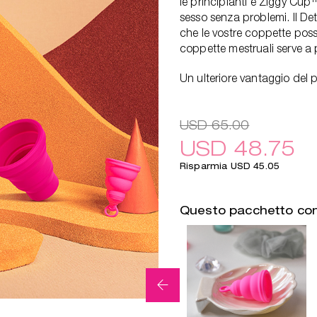
le principianti e Ziggy Cup
sesso senza problemi. Il De
che le vostre coppette poss
coppette mestruali serve a 
Un ulteriore vantaggio del 
USD 65.00
USD 48.75
Risparmia USD 45.05
Questo pacchetto co