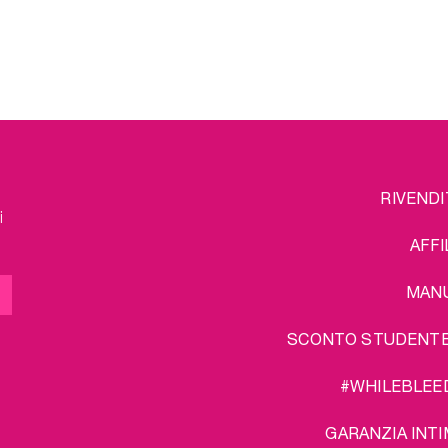
emi. Il Detergente per
tutto pulito. Le Coccole
i Intimi viene aggiunto in
sono un ottimo mod
che le vostre coppette
rilassarsi dopo una 
 essere usate per anni e
giornata.
rilizzatore per coppette
Un ulteriore vantaggi
i serve a pulirle ovunque
pacchetto: spedizione g
voi andiate.
lteriore vantaggio del
to: spedizione gratuita!
FOOTER
L
RIVENDI
MENU
i
AFFI
MAN
SCONTO STUDENT
#WHILEBLEE
GARANZIA INTI