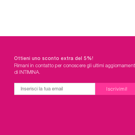
Intimi e pulisci le tue coppette in
probl
maniera discreta nello
Accessor
Sterilizzatore per coppette
modo 
mestruali, ovunque tu sia.
possano
Un ulteriore vantaggio del
lo Ste
pacchetto: spedizione gratuita!
mestrual
Un u
pacchet
Ottieni uno sconto extra del 5%!
Rimani in contatto per conoscere gli ultimi aggiornament
di INTIMINA.