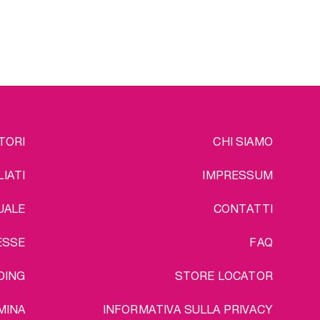
 di Rosa
tutto pulito e pronto all'uso, in
o per
ogni momento.
lunga
Un ulteriore vantaggio del
pacchetto: spedizione gratuita!
o del
ratuita!
EGAL
TORI
CHI SIAMO
LIATI
IMPRESSUM
UALE
CONTATTI
ESSE
FAQ
DING
STORE LOCATOR
MINA
INFORMATIVA SULLA PRIVACY