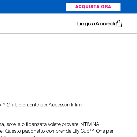
ACQUISTA ORA
Italiano
Português
Accedi
 2 + Detergente per Accessori Intimi +
, sorella o fidanzata volete provare INTIMINA,
one. Questo pacchetto comprende Lily Cup™ One per