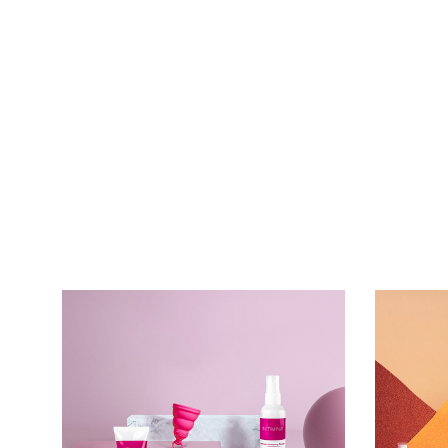
Nessuna perdita durante
Spruzza, puli
l'amore!
risplendi!