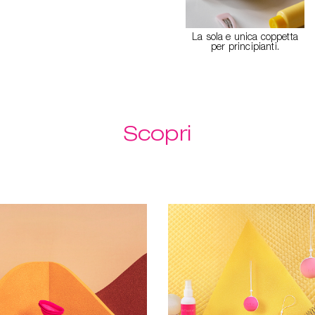
sci e
Pulisci le coppette
La sola e unica coppetta
ovunque ti trovi
per principianti.
Scopri