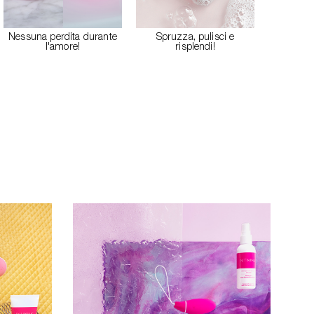
Nessuna perdita durante
Spruzza, pulisci e
Pulisc
l'amore!
risplendi!
ovun