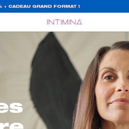
% + CADEAU GRAND FORMAT !
Español
Français
es
ire