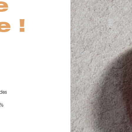
e
e !
 des
 %