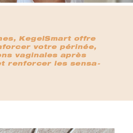
nes, KegelSmart offre
nforcer votre périnée,
ons vaginales après
et renforcer les sensa-