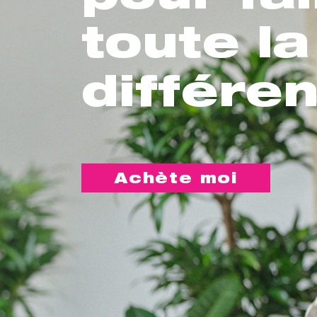
toute la
différe
Achète moi