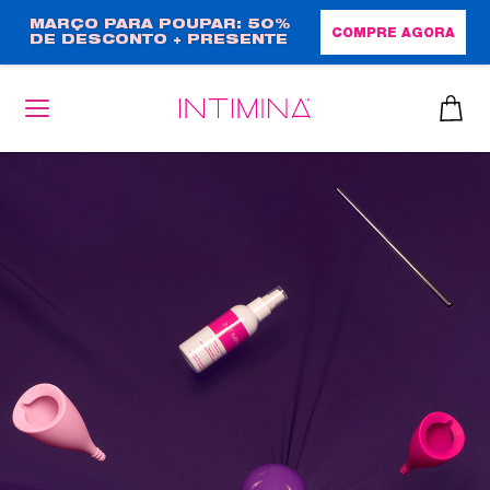
Passar
MARÇO PARA POUPAR: 50%
COMPRE AGORA
DE DESCONTO + PRESENTE
para
EM TAMANHO NORMAL!
o
conteúdo
principal