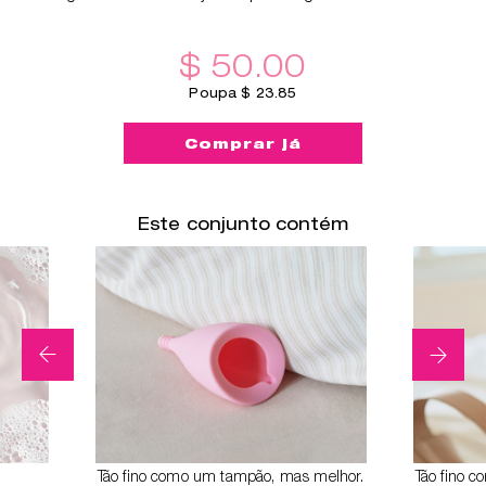
$ 50.00
Poupa $ 23.85
Comprar já
Este conjunto contém
Tão fino como um tampão, mas melhor.
Tão fino 