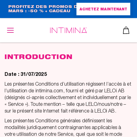
Aller
PROFITEZ DES PROMOS DE
ACHETEZ MAINTENANT
MARS : -50 % + CADEAU
au
GRAND FORMAT !
contenu
principal
INTRODUCTION
Date : 31/07/2025
Les présentes Conditions d’utilisation régissent l’accès à et
l’utilisation de intimina.com, fourni et géré par LELOi AB
(désignés ci-après collectivement et individuellement par le
« Service »). Toute mention – telle que LELO/nous/notre –
sur le présent site Internet fait référence à LELOi AB.
Les présentes Conditions générales définissent les
modalités juridiquement contraignantes applicables à
votre utilisation de notre Service, quel que soit le mode