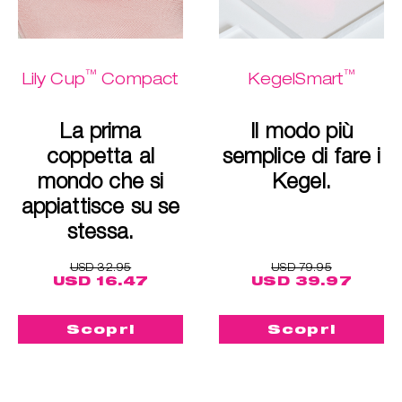
™
™
Lily Cup
Compact
KegelSmart
La prima
Il modo più
coppetta al
semplice di fare i
mondo che si
Kegel.
appiattisce su se
stessa.
USD 32.95
USD 79.95
USD 16.47
USD 39.97
Scopri
Scopri