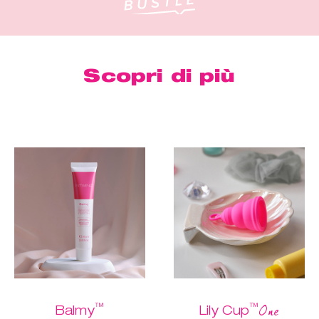
Scopri di più
™
™
One
Balmy
Lily Cup