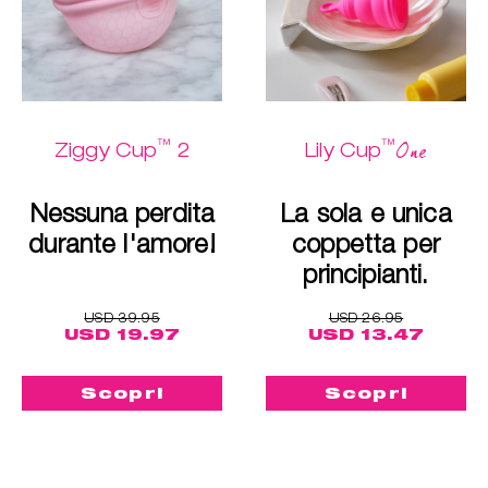
™
™
One
Ziggy Cup
2
Lily Cup
Nessuna perdita
La sola e unica
durante l'amore!
coppetta per
principianti.
USD 39.95
USD 26.95
USD 19.97
USD 13.47
Scopri
Scopri