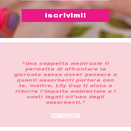
"Una coppetta mestruale ti
permette di affrontare la
giornata senza dover pensare a
quanti assorbenti portare con
te. Inoltre, Lily Cup ti aiuta a
ridurre l’impatto ambientale e i
costi legati all’uso degli
assorbenti."