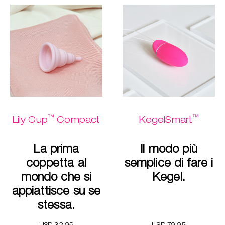
™
™
Lily Cup
Compact
KegelSmart
La prima
Il modo più
coppetta al
semplice di fare i
mondo che si
Kegel.
appiattisce su se
stessa.
USD 32.95
USD 79.95