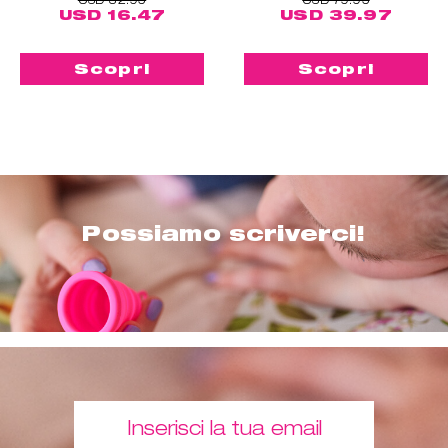
USD 16.47
USD 39.97
Scopri
Scopri
Possiamo scriverci!