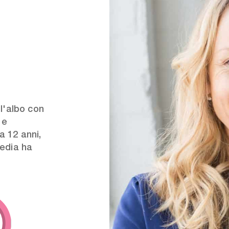
ll'albo con
 e
a 12 anni,
media ha