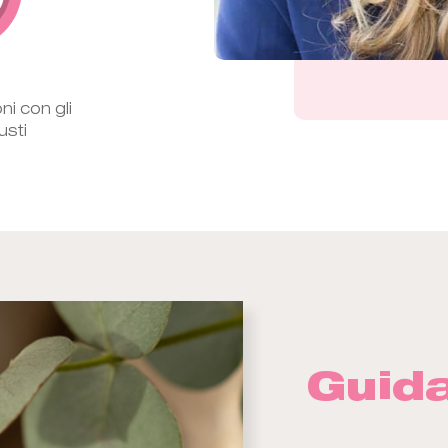
ni con gli
usti
Guida