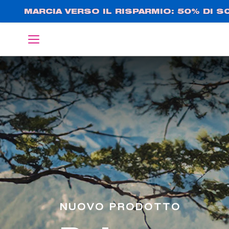
Salta
MARCIA VERSO IL RISPARMIO: 50% DI 
al
contenuto
Deutsch
Español
principale
NUOVO PRODOTTO