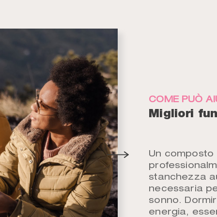
COME PUÒ AI
Migliori fu
Un composto d
professionalm
stanchezza a
necessaria p
sonno. Dormir
energia, essen