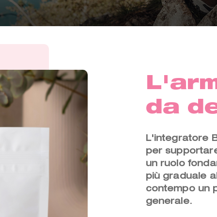
L'arm
da d
L'integratore 
per supportare
un ruolo fonda
più graduale a
contempo un p
generale.