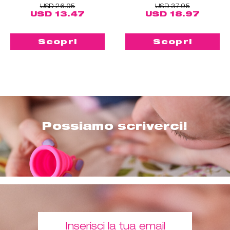
USD 26.95
USD 37.95
USD 13.47
USD 18.97
Scopri
Scopri
Possiamo scriverci!