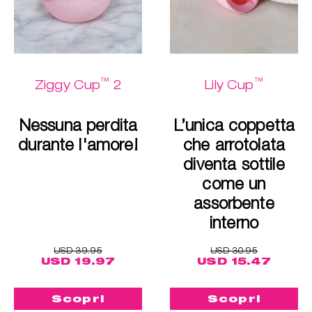
™
™
Ziggy Cup
2
Lily Cup
Nessuna perdita
L’unica coppetta
durante l'amore!
che arrotolata
diventa sottile
come un
assorbente
interno
USD 39.95
USD 30.95
USD 19.97
USD 15.47
Scopri
Scopri