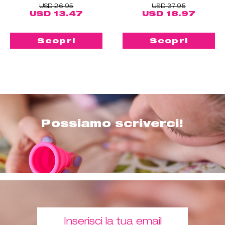
USD 26.95
USD 37.95
USD 13.47
USD 18.97
Scopri
Scopri
Possiamo scriverci!