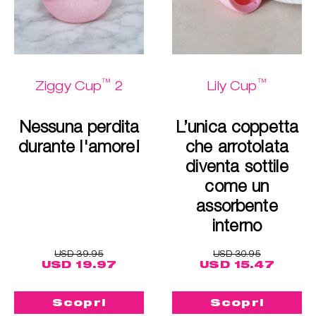
™
™
Ziggy Cup
2
Lily Cup
Nessuna perdita
L’unica coppetta
durante l'amore!
che arrotolata
diventa sottile
come un
assorbente
interno
USD 39.95
USD 30.95
USD 19.97
USD 15.47
Scopri
Scopri