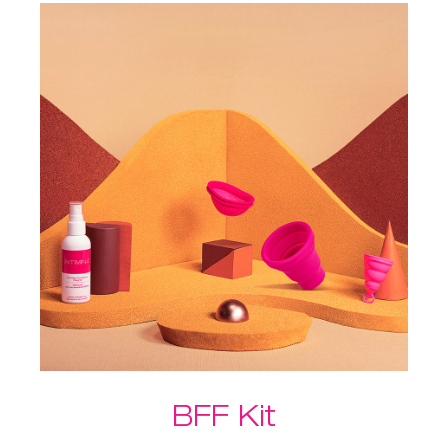
maniera discreta nello
Sterilizzatore per coppette
mestruali, ovunque tu sia.
Un ulteriore vantaggio del
pacchetto: spedizione gratuita!
BFF Kit