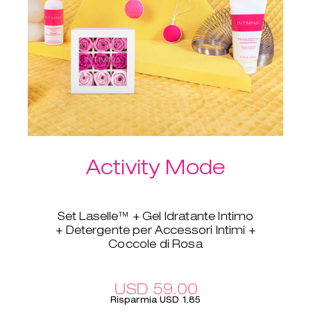
Activity Mode
Set Laselle™ + Gel Idratante Intimo
+ Detergente per Accessori Intimi +
Coccole di Rosa
Questa è la combinazione perfetta
se vuoi rafforzare il tuo pavimento
pelvico. Con i pesetti vaginali
USD 59.00
Laselle™, puoi scegliere le tue
Risparmia USD 1.85