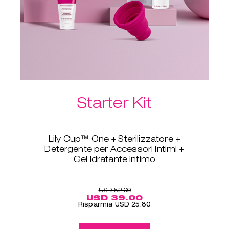
Starter Kit
Lily Cup™ One + Sterilizzatore +
Detergente per Accessori Intimi +
Gel Idratante Intimo
Sei pronta a passare a una
coppetta mestruale, ma non sai
come iniziare? Lily Cup™ One è
USD 52.00
USD 39.00
morbida, piccola e pieghevole,
Risparmia USD 25.80
mentre il Gel Idratante Intimo
facilita l'inserimento. Tra un uso e