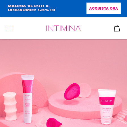
Salta
MARCIA VERSO IL
ACQUISTA ORA
RISPARMIO: 50% DI
al
SCONTO + OMAGGIO IN
contenuto
FORMATO COMPLETO!!
principale