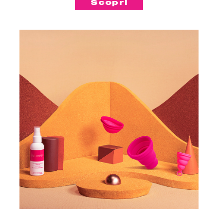
l'altro, tieni pulita la tua coppetta
Scopri
con il Detergente per Accessori
Intimi e pulisci le tue coppette in
maniera discreta nello
Sterilizzatore per coppette
mestruali, ovunque tu sia.
Un ulteriore vantaggio del
pacchetto: spedizione gratuita!