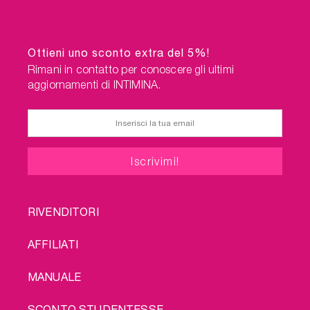
pacchetto: spedizione gratuita!
Ottieni uno sconto extra del 5%!
Rimani in contatto per conoscere gli ultimi
aggiornamenti di INTIMINA.
FOOTER
RIVENDITORI
MENU
AFFILIATI
MANUALE
SCONTO STUDENTESSE