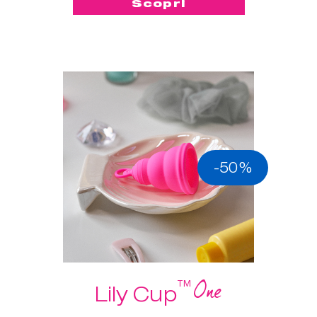
Scopri
-50%
One
™
Lily Cup