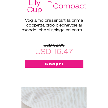
Lily
™
Compact
Cup
Vogliamo presentarti la prima
coppetta ciclo pieghevole al
mondo, che si ripiega ed entra in
una piccola custodia protettiva!
USD 32.95
USD 16.47
Scopri