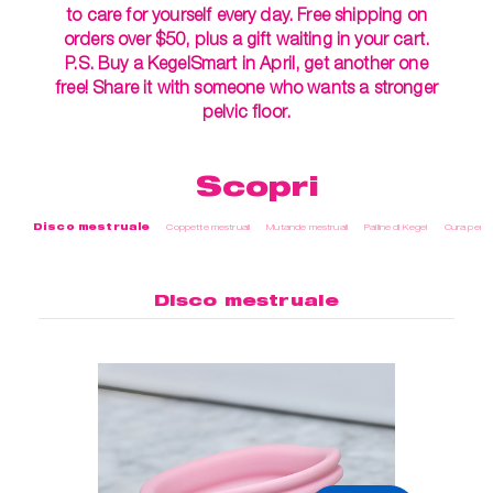
to care for yourself every day. Free shipping on
orders over $50, plus a gift waiting in your cart.
P.S. Buy a KegelSmart in April, get another one
free! Share it with someone who wants a stronger
pelvic floor.
Scopri
Disco mestruale
Coppette mestruali
Mutande mestruali
Palline di Kegel
Cura perso
Disco mestruale