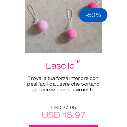
-50%
™
Laselle
Trova la tua forza interiore con
pesi facili da usare che portano
gli esercizi per il pavimento
pelvico a un nuovo livello.
USD 37.95
USD 18.97