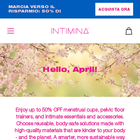
Salta
MARCIA VERSO IL
ACQUISTA ORA
RISPARMIO: 50% DI
al
SCONTO + OMAGGIO IN
contenuto
FORMATO COMPLETO!!
principale
Hello, April!
Enjoy up to 50% OFF menstrual cups, pelvic floor
trainers, and intimate essentials and accessories.
Choose reusable, body-safe solutions made with
high-quality materials that are kinder to your body
- and the planet. A smarter, more sustainable way