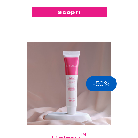
Scopri
-50%
™