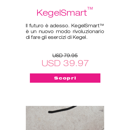
™
KegelSmart
Il futuro è adesso. KegelSmart™
è un nuovo modo rivoluzionario
di fare gli esercizi di Kegel.
USD 79.95
USD 39.97
Scopri