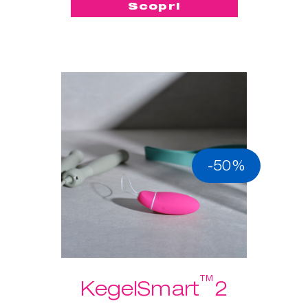
Scopri
-50%
™
KegelSmart
2