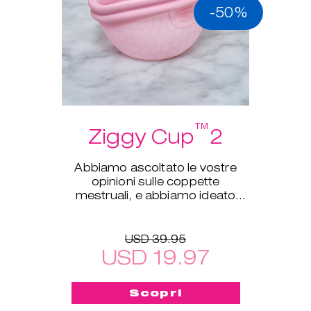
-50%
™
Ziggy Cup
2
Abbiamo ascoltato le vostre
opinioni sulle coppette
mestruali, e abbiamo ideato
Ziggy Cup™ 2!
USD 39.95
USD 19.97
Scopri