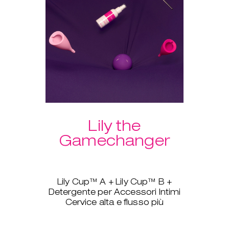
Un ulteriore vantaggio del
pacchetto: spedizione gratuita!
Lily the
Gamechanger
Lily Cup™ A + Lily Cup™ B +
Detergente per Accessori Intimi
Cervice alta e flusso più
pesante? Nessun problema, Lily
Cup™, ovvero The