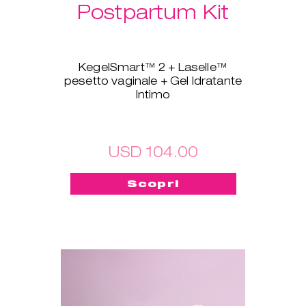
Postpartum Kit
KegelSmart™ 2 + Laselle™
pesetto vaginale + Gel Idratante
Intimo
Questo pacchetto nuovo di
zecca è stato creato apposta
per tutte le neomamme! Il
dispositivo KegelSmart™ 2 per
USD 104.00
l'allenamento del pavimento
pelvico ti guiderà nel tuo viaggio
Scopri
verso la riconquista della forza e
della salute dei muscoli del
pavimento pelvico. Anche i
Laselle™ pesetti vaginali ti
saranno d'aiuto: scegli il peso
che preferisci e usalo per
allenarti in modo veloce ogni
volta che vuoi, per riacquistare in
breve tempo forza e tonicità