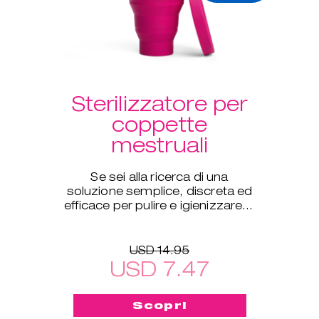
Sterilizzatore per
coppette
mestruali
Se sei alla ricerca di una
soluzione semplice, discreta ed
efficace per pulire e igienizzare in
profondità le tue coppette
ovunque ti trovi, questo
USD 14.95
USD 7.47
Scopri