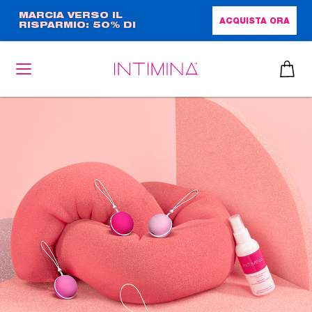
Salta
MARCIA VERSO IL
ACQUISTA ORA
RISPARMIO: 50% DI
al
SCONTO + OMAGGIO IN
contenuto
FORMATO COMPLETO!!
principale