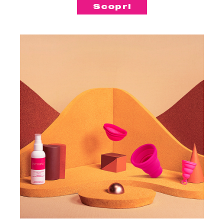
l'altro, tieni pulita la tua coppetta
Scopri
con il Detergente per Accessori
Intimi e pulisci le tue coppette in
maniera discreta nello
Sterilizzatore per coppette
mestruali, ovunque tu sia.
Un ulteriore vantaggio del
pacchetto: spedizione gratuita!