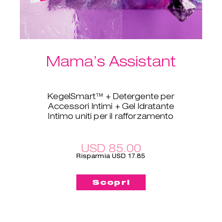
Mama’s Assistant
KegelSmart™ + Detergente per
Accessori Intimi + Gel Idratante
Intimo uniti per il rafforzamento
pelvico
Questo kit è tutto ciò di cui hai
bisogno dopo il parto.
USD 85.00
KegelSmart™ per allenamenti
Risparmia USD 17.85
guidati del pavimento pelvico, Gel
Idratante Intimo per la
Scopri
lubrificazione e Detergente per
Accessori Intimi per mantenere
tutto pulito e pronto all'uso, in ogni
momento.