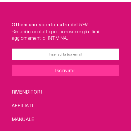
Un ulteriore vantaggio del
pacchetto: spedizione gratuita!
Ottieni uno sconto extra del 5%!
Rimani in contatto per conoscere gli ultimi
aggiornamenti di INTIMINA.
FOOTER
RIVENDITORI
MENU
AFFILIATI
MANUALE