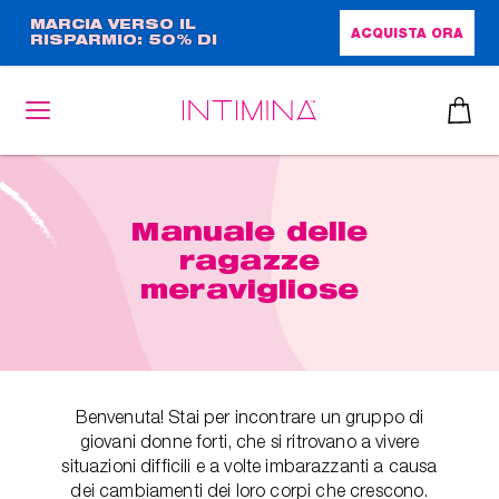
Salta
MARCIA VERSO IL
ACQUISTA ORA
RISPARMIO: 50% DI
al
SCONTO + OMAGGIO IN
contenuto
FORMATO COMPLETO!!
principale
Manuale delle
ragazze
meravigliose
Benvenuta! Stai per incontrare un gruppo di
giovani donne forti, che si ritrovano a vivere
situazioni difficili e a volte imbarazzanti a causa
dei cambiamenti dei loro corpi che crescono.