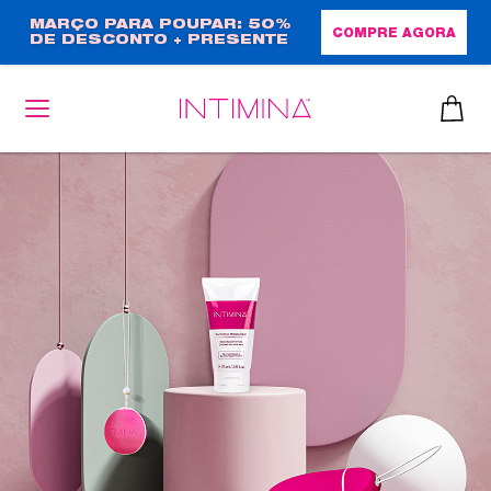
Passar
MARÇO PARA POUPAR: 50%
COMPRE AGORA
DE DESCONTO + PRESENTE
para
EM TAMANHO NORMAL!
o
conteúdo
principal