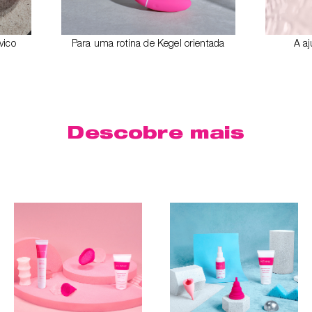
vico
Para uma rotina de Kegel orientada
A a
Descobre mais