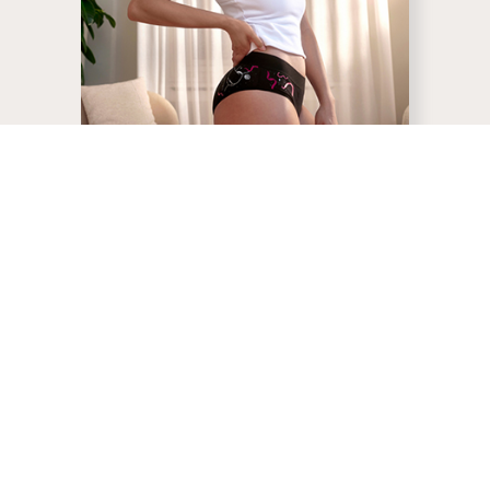
PORQUÊ USAR AS
PORQUÊ U
CUECAS MENSTRUAIS?
CUECAS M
Seguras para a
Ecológi
saúde
económi
As cuecas menstruais Bloom
Ao optares p
são fabricadas sem químicos
menstruais, 
prejudiciais e oferecem uma
até 240 prod
alternativa mais segura e sem
acabem nos a