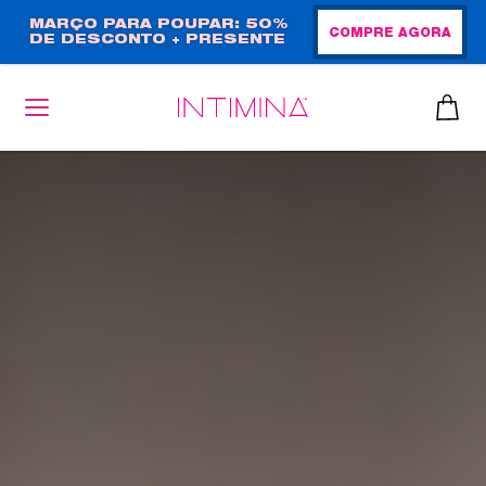
Passar
MARÇO PARA POUPAR: 50%
COMPRE AGORA
DE DESCONTO + PRESENTE
para
EM TAMANHO NORMAL!
o
conteúdo
principal