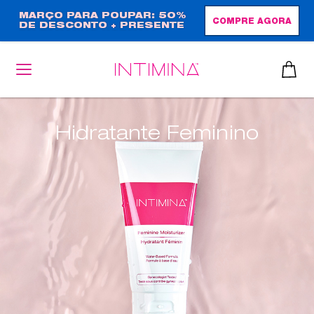
Passar
MARÇO PARA POUPAR: 50%
COMPRE AGORA
DE DESCONTO + PRESENTE
para
EM TAMANHO NORMAL!
o
conteúdo
principal
Hidratante Feminino