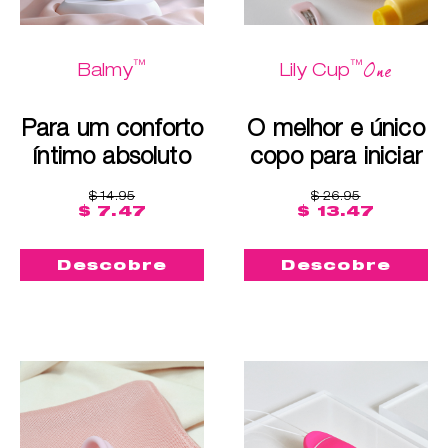
™
™
One
Balmy
Lily Cup
Para um conforto
O melhor e único
íntimo absoluto
copo para iniciar
$ 14.95
$ 26.95
$ 7.47
$ 13.47
Descobre
Descobre