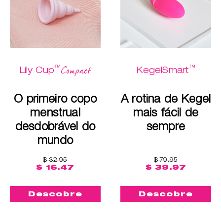
™
™
Compact
Lily Cup
KegelSmart
O primeiro copo
A rotina de Kegel
menstrual
mais fácil de
desdobrável do
sempre
mundo
$ 32.95
$ 79.95
$ 16.47
$ 39.97
Descobre
Descobre