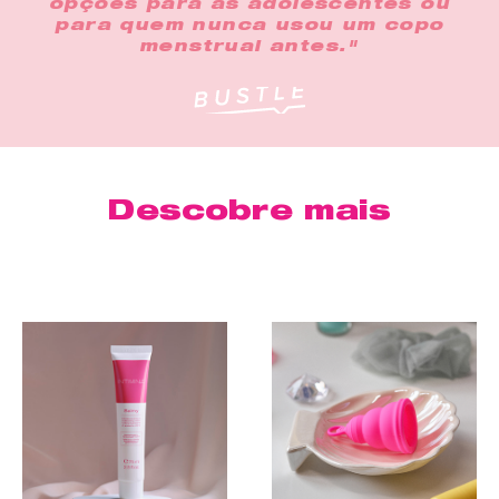
opções para as adolescentes ou
para quem nunca usou um copo
menstrual antes."
Descobre mais