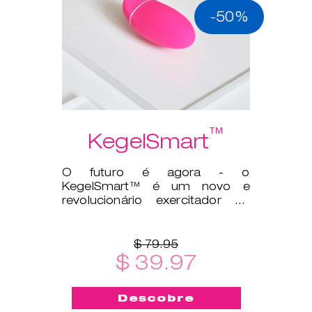
-50%
™
KegelSmart
O futuro é agora - o
KegelSmart™ é um novo e
revolucionário exercitador de
Kegel!
$ 79.95
$ 39.97
Descobre