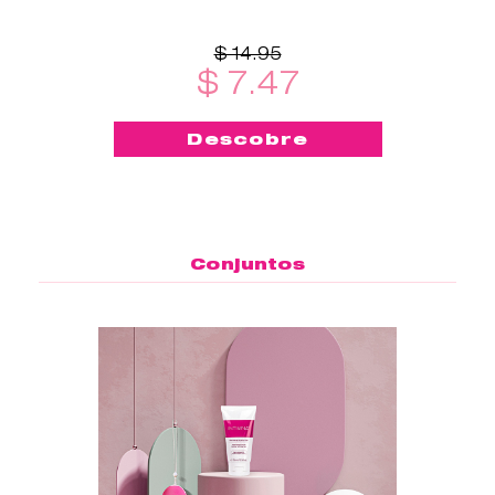
qualquer lugar - este
esterilizador de copo menstrual
é
$ 14.95
$ 7.47
Descobre
Conjuntos