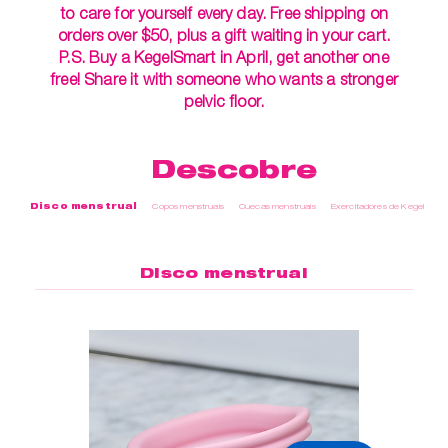
to care for yourself every day. Free shipping on
orders over $50, plus a gift waiting in your cart.
P.S. Buy a KegelSmart in April, get another one
free! Share it with someone who wants a stronger
pelvic floor.
Descobre
Disco menstrual
Copos menstruais
Cuecas menstruais
Exercitadores de Kegel
Cu
Disco menstrual