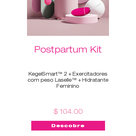
Postpartum Kit
KegelSmart™ 2 + Exercitadores
com peso Laselle™ + Hidratante
Feminino
Este novo conjunto é feito à
medida para todas as recém-
mamãs! O treinador do
pavimento pélvico KegelSmart™
$ 104.00
2 acompanhar-te-á na tua
jornada para fortaleceres e
Descobre
manteres saudáveis os
músculos do pavimento pélvico.