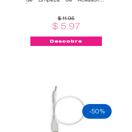
Íntimos é um ótimo
complemento!
$ 11.95
$ 5.97
Descobre
-50%