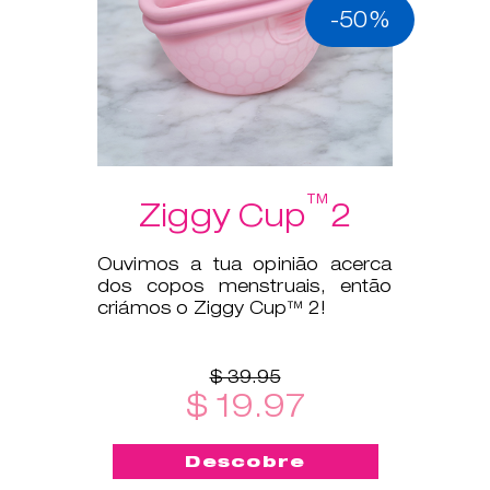
-50%
™
Ziggy Cup
2
Ouvimos a tua opinião acerca
dos copos menstruais, então
criámos o Ziggy Cup™ 2!
$ 39.95
$ 19.97
Descobre