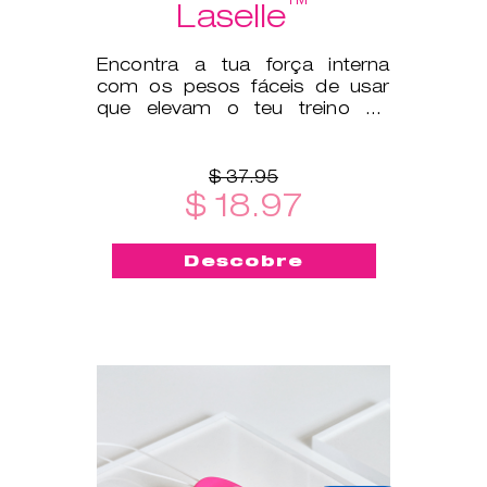
™
Laselle
Encontra a tua força interna
com os pesos fáceis de usar
que elevam o teu treino do
pavimento pélvico a outro
patamar.
$ 37.95
$ 18.97
Descobre