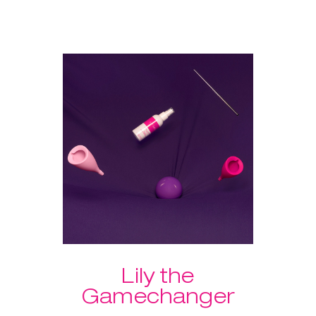
intensificar as sensações
durante o sexo. Escolhe a tua
combinação de pesos com o
Laselle™ ou treina com o
programa guiado do
KegelSmart™. Inclui o 'Spray' de
Limpeza de Acessórios Íntimos
para manter tudo limpo.
Vantagem extra do conjunto:
portes grátis!
Lily the
Gamechanger