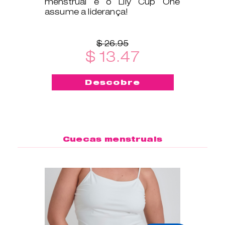
menstrual e o Lily Cup One
assume a liderança!
$ 26.95
$ 13.47
Descobre
Cuecas menstruais