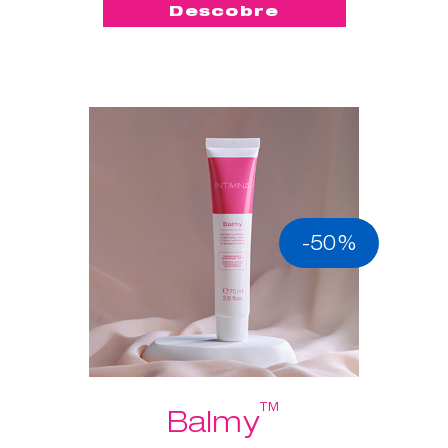
Descobre
-50%
™
Balmy