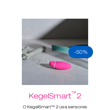
-50%
™
KegelSmart
2
O KegelSmart™ 2 usa sensores