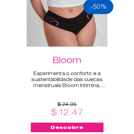
-50%
Bloom
Experimenta o conforto e a
sustentabilidade das cuecas
menstruais Bloom Intimina,
disponíveis nos tamanhos XS a
XXL.
$ 24.95
$ 12.47
Descobre