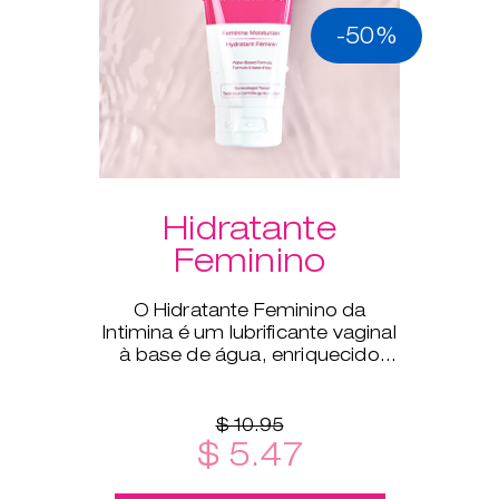
-50%
Hidratante
Feminino
O Hidratante Feminino da
Intimina é um lubrificante vaginal
à base de água, enriquecido
com aloé vera para
complementar a lubrificação
natural do t
$ 10.95
$ 5.47