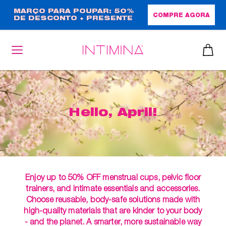
Passar
MARÇO PARA POUPAR: 50%
COMPRE AGORA
DE DESCONTO + PRESENTE
para
EM TAMANHO NORMAL!
o
conteúdo
principal
Hello, April!
Enjoy up to 50% OFF menstrual cups, pelvic floor
trainers, and intimate essentials and accessories.
Choose reusable, body-safe solutions made with
high-quality materials that are kinder to your body
- and the planet. A smarter, more sustainable way