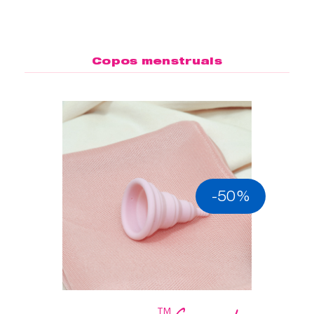
Copos menstruais
-50%
™