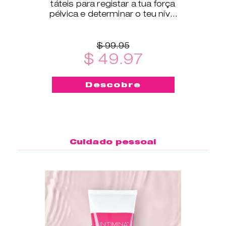
táteis para registar a tua força
pélvica e determinar o teu nível
de exercício.
$ 99.95
$ 49.97
Descobre
Cuidado pessoal