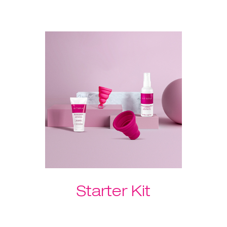
O exercitador Laselle™ também
veio ajudar - escolhe o peso da
tua preferência e usa-o para um
treino rápido sempre que
quiseres ganhar força e tonificar
rapidamente. O Hidratante
Feminino garante uma inserção
indolor, rápida e suave!
Por favor, seleciona o teu peso
Laselle™ preferido abaixo.
Starter Kit