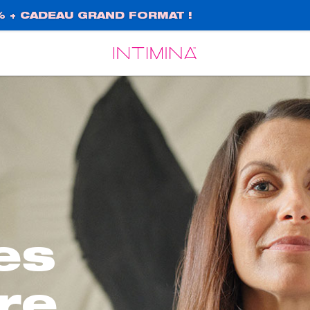
% + CADEAU GRAND FORMAT !
Español
Français
es
ire