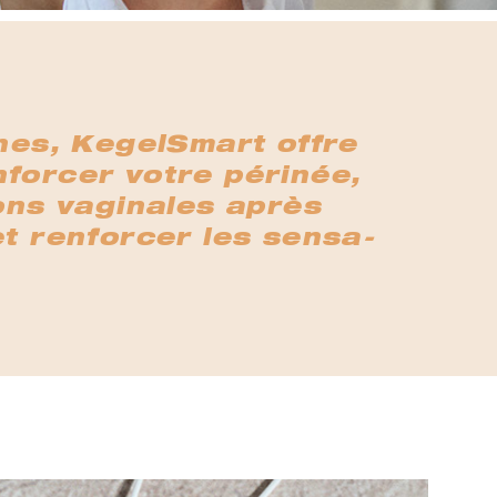
nes, KegelSmart offre
nforcer votre périnée,
ons vaginales après
et renforcer les sensa-