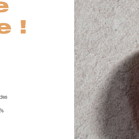
e
e !
 des
 %