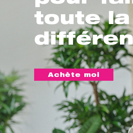
toute la
différe
Achète moi