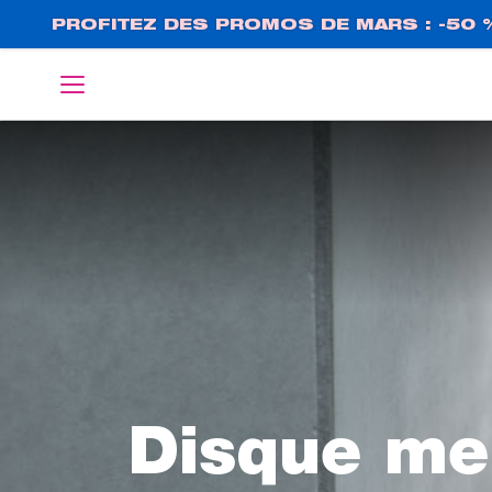
Aller
PROFITEZ DES PROMOS DE MARS : -50 
au
contenu
English
Deutsch
principal
Disque me