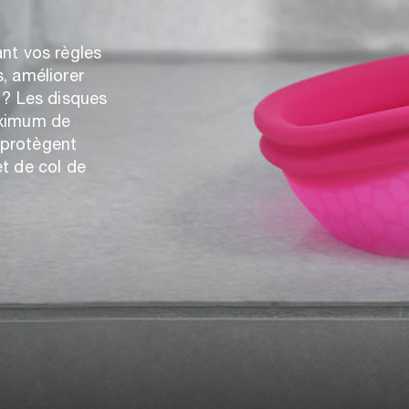
nt vos règles
, améliorer
 ? Les disques
aximum de
s protègent
t de col de