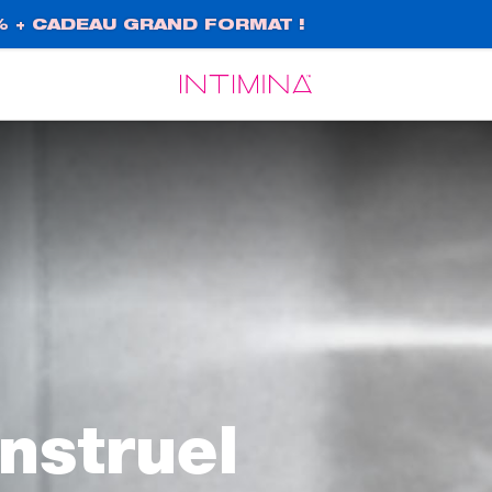
% + CADEAU GRAND FORMAT !
Español
Français
nstruel