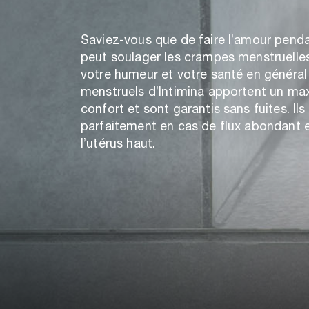
Saviez-vous que de faire l’amour penda
peut soulager les crampes menstruelles
votre humeur et votre santé en général
menstruels d’Intimina apportent un m
confort et sont garantis sans fuites. Il
parfaitement en cas de flux abondant e
l’utérus haut.