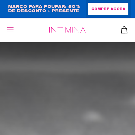
Passar
MARÇO PARA POUPAR: 50%
COMPRE AGORA
DE DESCONTO + PRESENTE
para
EM TAMANHO NORMAL!
o
conteúdo
principal