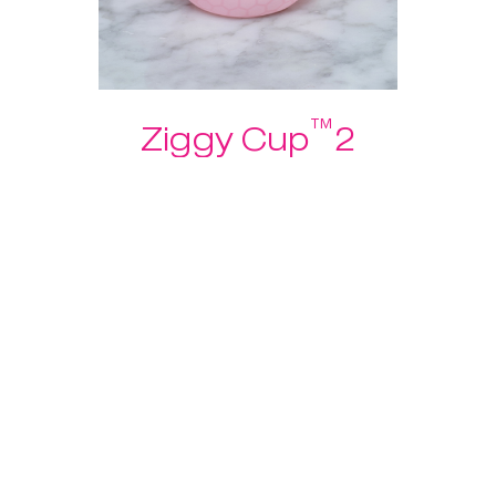
™
Ziggy Cup
2
Ouvimos a tua opinião acerca
dos copos menstruais, então
criámos o Ziggy Cup™ 2!
$ 39.95
$ 19.97
Descobre