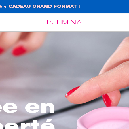
% + CADEAU GRAND FORMAT !
Español
Français
ée en
berté