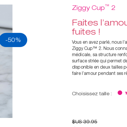
™
Ziggy Cup
2
Faites l’amou
fuites !
-50%
Vous en avez parlé, nous l’a
Ziggy Cup™ 2. Nous connais
médicale, sa structure renfo
surface striée qui permet de
disponible en deux tailles 
faire l’amour pendant ses r
Choisissez taille :
$US 39.95