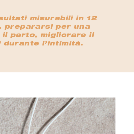
ultati misurabili in 12
o, prepararsi per una
l parto, migliorare il
 durante l’intimità.