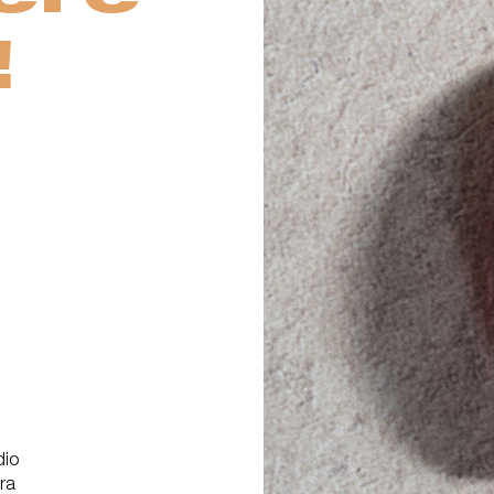
!
dio
ra