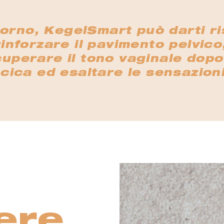
iorno, KegelSmart può darti ris
rinforzare il pavimento pelvic
perare il tono vaginale dopo i
cica ed esaltare le sensazioni
ere