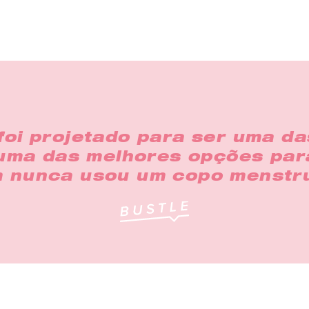
 foi projetado para ser uma d
ma das melhores opções par
 nunca usou um copo menstru