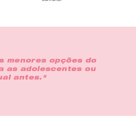
as menores opções do
a as adolescentes ou
al antes."