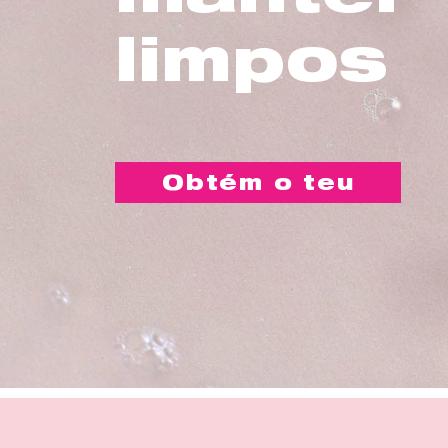
limpos
Obtém o teu