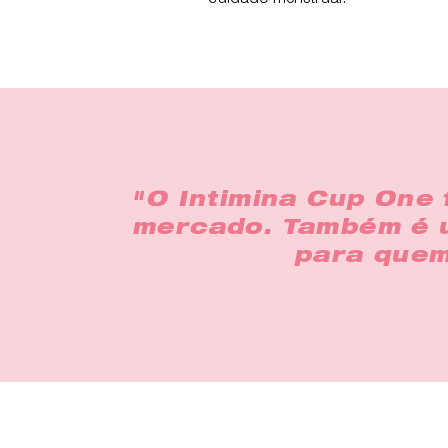
"O Intimina Cup One
mercado. Também é u
para quem