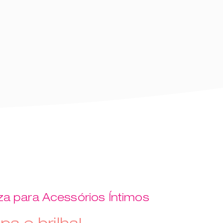
za para Acessórios Íntimos
pa e brilha!