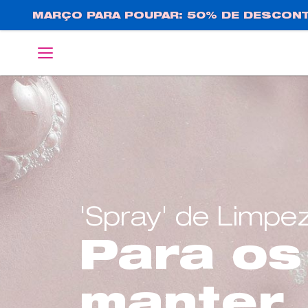
Passar
MARÇO PARA POUPAR: 50% DE DESCONT
para
o
English
Deutsch
conteúdo
principal
'Spray' de Limpe
Para os
manter