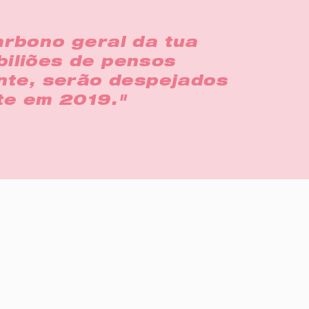
rbono geral da tua
biliões de pensos
nte, serão despejados
te em 2019."