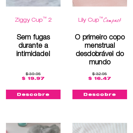
™
™
Compact
Ziggy Cup
2
Lily Cup
Sem fugas
O primeiro copo
durante a
menstrual
intimidade!
desdobrável do
mundo
$ 39.95
$ 32.95
$ 19.97
$ 16.47
Descobre
Descobre