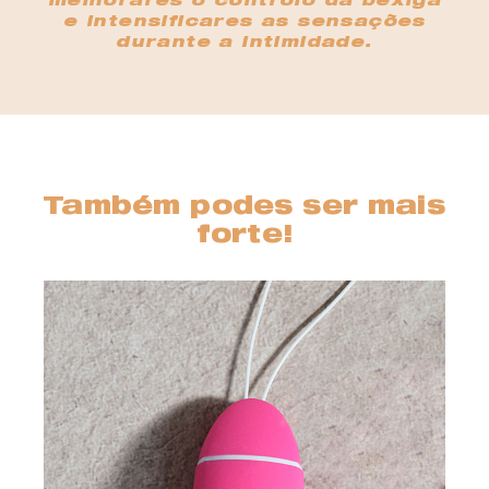
melhorares o controlo da bexiga
e intensificares as sensações
durante a intimidade.
Também podes ser mais
forte!