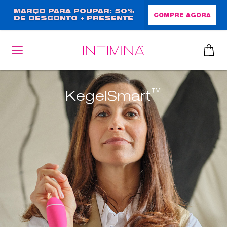
Passar
MARÇO PARA POUPAR: 50%
COMPRE AGORA
DE DESCONTO + PRESENTE
para
EM TAMANHO NORMAL!
o
conteúdo
principal
™
KegelSmart