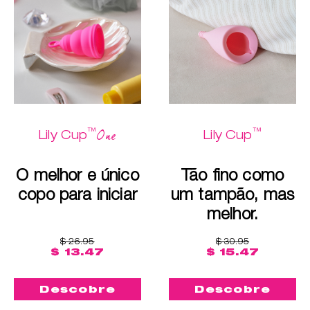
™
™
One
Lily Cup
Lily Cup
O melhor e único
Tão fino como
copo para iniciar
um tampão, mas
melhor.
$ 26.95
$ 30.95
$ 13.47
$ 15.47
Descobre
Descobre