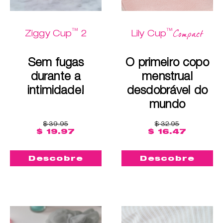
™
™
Compact
Ziggy Cup
2
Lily Cup
Sem fugas
O primeiro copo
durante a
menstrual
intimidade!
desdobrável do
mundo
$ 39.95
$ 32.95
$ 19.97
$ 16.47
Descobre
Descobre