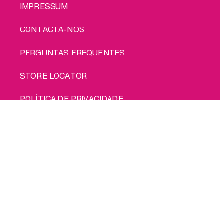
IMPRESSUM
CONTACTA-NOS
PERGUNTAS FREQUENTES
STORE LOCATOR
POLÍTICA DE PRIVACIDADE
Compra-me
POLÍTICA DE COOKIES
TERMOS DE UTILIZAÇÃO
ENVIO
© 2026 INTIMINA Todos os direitos reservados