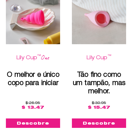
™
™
One
Lily Cup
Lily Cup
O melhor e único
Tão fino como
copo para iniciar
um tampão, mas
melhor.
$ 26.95
$ 30.95
$ 13.47
$ 15.47
Descobre
Descobre