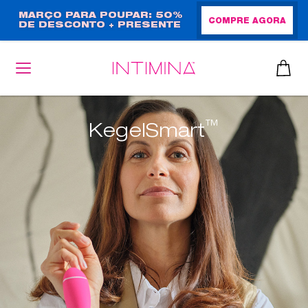
Passar
MARÇO PARA POUPAR: 50%
COMPRE AGORA
DE DESCONTO + PRESENTE
para
EM TAMANHO NORMAL!
o
conteúdo
principal
™
KegelSmart