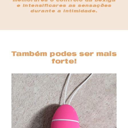
melhorares o controlo da bexiga
e intensificares as sensações
durante a intimidade.
Também podes ser mais
forte!