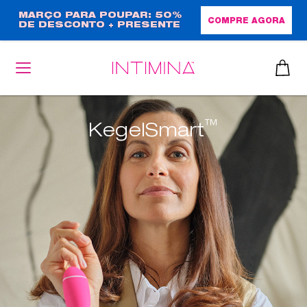
Passar
MARÇO PARA POUPAR: 50%
COMPRE AGORA
DE DESCONTO + PRESENTE
para
EM TAMANHO NORMAL!
o
conteúdo
principal
™
KegelSmart