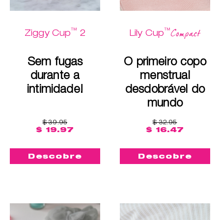
™
™
Compact
Ziggy Cup
2
Lily Cup
Sem fugas
O primeiro copo
durante a
menstrual
intimidade!
desdobrável do
mundo
$ 39.95
$ 32.95
$ 19.97
$ 16.47
Descobre
Descobre