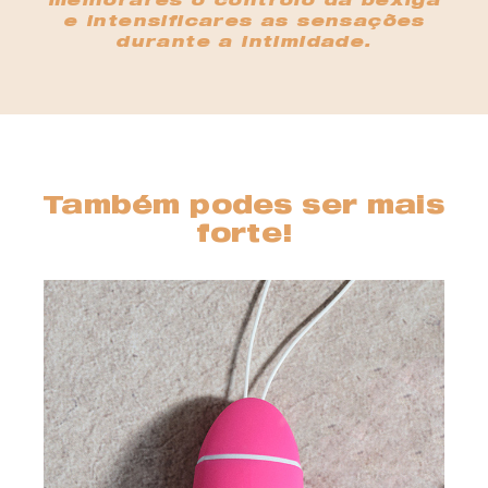
melhorares o controlo da bexiga
e intensificares as sensações
durante a intimidade.
Também podes ser mais
forte!