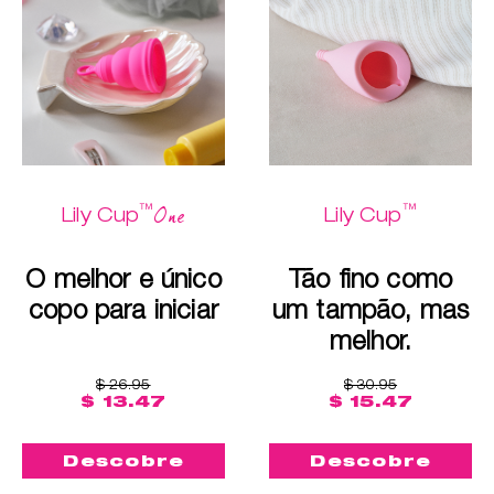
™
™
One
Lily Cup
Lily Cup
O melhor e único
Tão fino como
copo para iniciar
um tampão, mas
melhor.
$ 26.95
$ 30.95
$ 13.47
$ 15.47
Descobre
Descobre