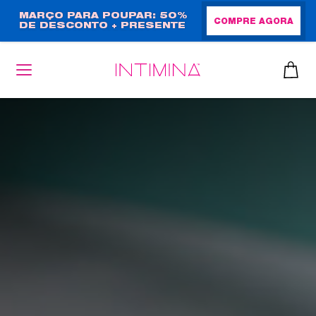
Passar
MARÇO PARA POUPAR: 50%
COMPRE AGORA
DE DESCONTO + PRESENTE
para
EM TAMANHO NORMAL!
o
conteúdo
principal