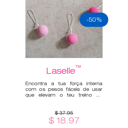
-50%
™
Laselle
Encontra a tua força interna
com os pesos fáceis de usar
que elevam o teu treino do
pavimento pélvico a outro
patamar.
$ 37.95
$ 18.97