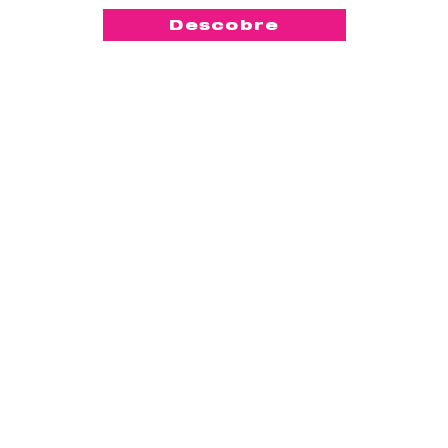
Descobre
-50%
™
KegelSmart
2