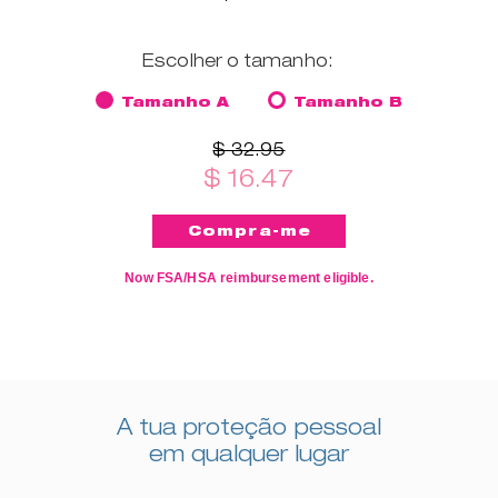
Escolher o tamanho:
Tamanho A
Tamanho B
$ 32.95
$ 16.47
Now FSA/HSA reimbursement eligible.
A tua proteção pessoal
em qualquer lugar