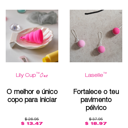
™
™
One
Lily Cup
Laselle
O melhor e único
Fortalece o teu
copo para iniciar
pavimento
pélvico
$ 26.95
$ 37.95
$ 13.47
$ 18.97