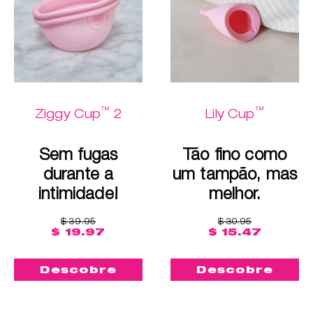
™
™
Ziggy Cup
2
Lily Cup
Sem fugas
Tão fino como
durante a
um tampão, mas
intimidade!
melhor.
$ 39.95
$ 30.95
$ 19.97
$ 15.47
Descobre
Descobre