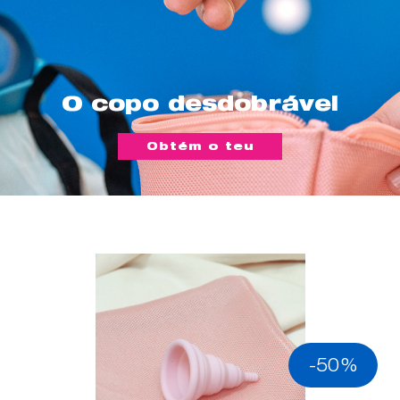
O copo desdobrável
Obtém o teu
-50%