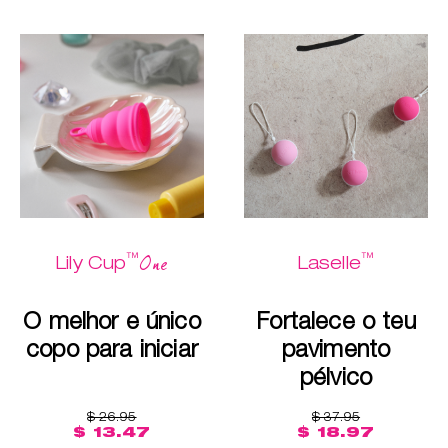
™
™
One
Lily Cup
Laselle
O melhor e único
Fortalece o teu
copo para iniciar
pavimento
pélvico
$ 26.95
$ 37.95
$ 13.47
$ 18.97