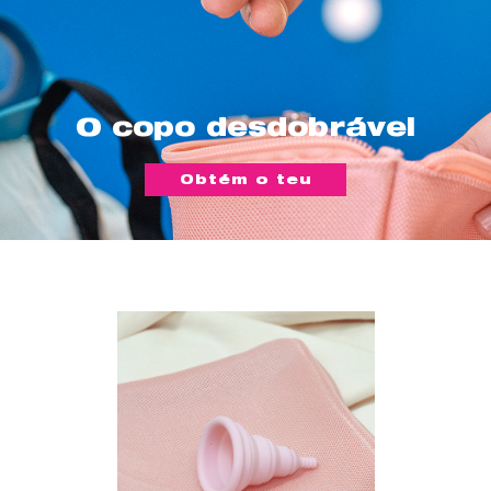
O copo desdobrável
Obtém o teu