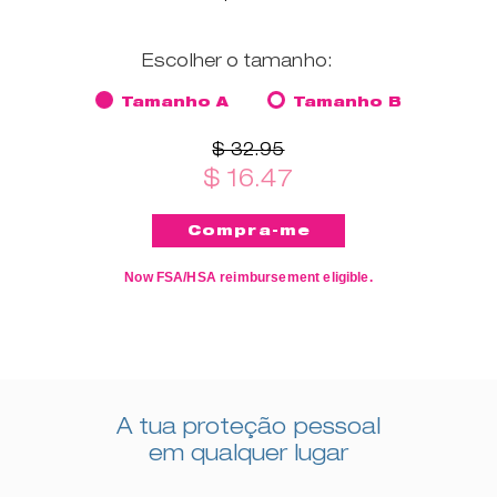
Escolher o tamanho:
Tamanho A
Tamanho B
$ 32.95
$ 16.47
Now FSA/HSA reimbursement eligible.
A tua proteção pessoal
em qualquer lugar