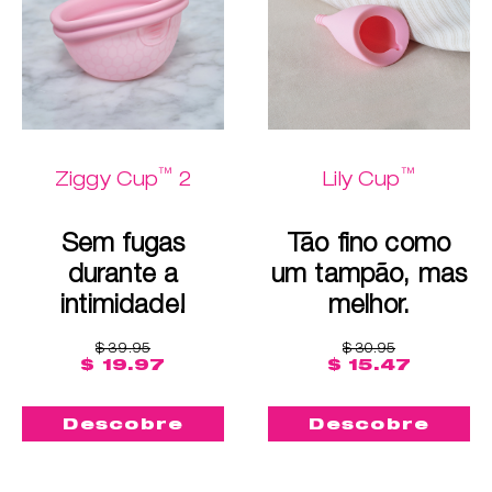
™
™
Ziggy Cup
2
Lily Cup
Sem fugas
Tão fino como
durante a
um tampão, mas
intimidade!
melhor.
$ 39.95
$ 30.95
$ 19.97
$ 15.47
Descobre
Descobre