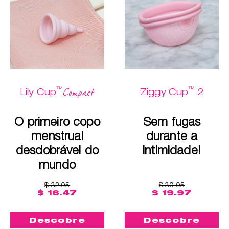
™
™
Compact
Lily Cup
Ziggy Cup
2
O primeiro copo
Sem fugas
menstrual
durante a
desdobrável do
intimidade!
mundo
$ 32.95
$ 39.95
$ 16.47
$ 19.97
Descobre
Descobre