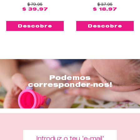
$ 79.95
$ 37.95
$ 39.97
$ 18.97
Descobre
Descobre
Podemos
corresponder-nos!