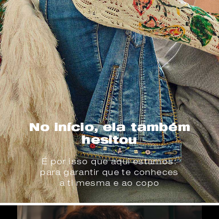
No início, ela também
hesitou
É por isso que aqui estamos:
para garantir que te conheces
a ti mesma e ao copo