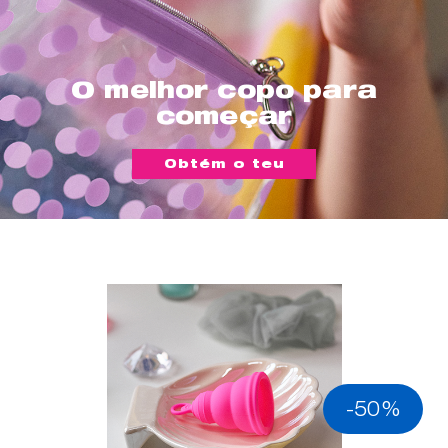
O melhor copo para
começar
Obtém o teu
-50%