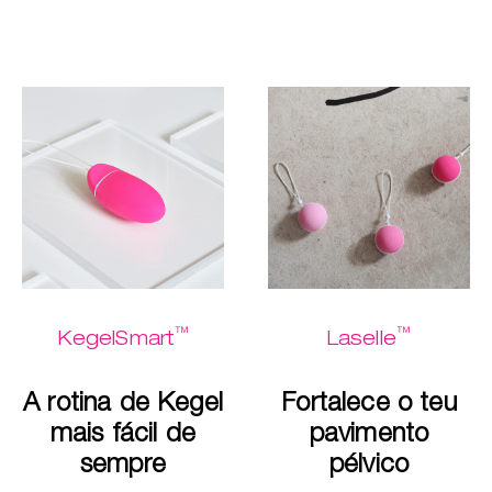
™
™
KegelSmart
Laselle
A rotina de Kegel
Fortalece o teu
mais fácil de
pavimento
sempre
pélvico