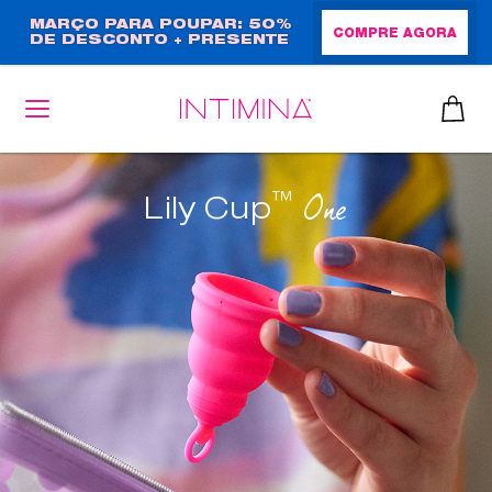
Passar
MARÇO PARA POUPAR: 50%
COMPRE AGORA
DE DESCONTO + PRESENTE
para
EM TAMANHO NORMAL!
o
conteúdo
principal
™
One
Lily Cup