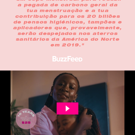
a pegada de carbono geral da
tua menstruação e a tua
contribuição para os 20 biliões
de pensos higiénicos, tampões e
aplicadores que, provavelmente,
serão despejados nos aterros
sanitários da América do Norte
em 2019."