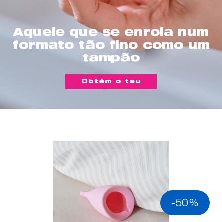
Aquele que se enrola num
formato tão fino como um
tampão
Obtém o teu
-50%