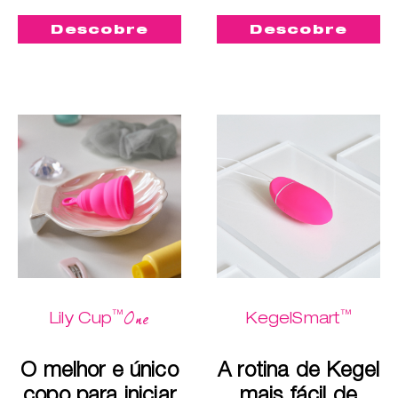
Descobre
Descobre
™
™
One
Lily Cup
KegelSmart
O melhor e único
A rotina de Kegel
copo para iniciar
mais fácil de