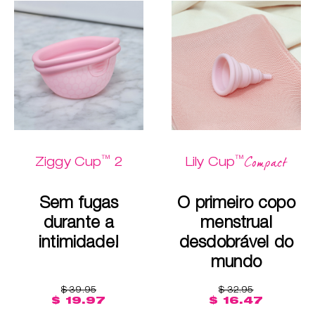
™
™
Compact
Ziggy Cup
2
Lily Cup
Sem fugas
O primeiro copo
durante a
menstrual
intimidade!
desdobrável do
mundo
$ 39.95
$ 32.95
$ 19.97
$ 16.47