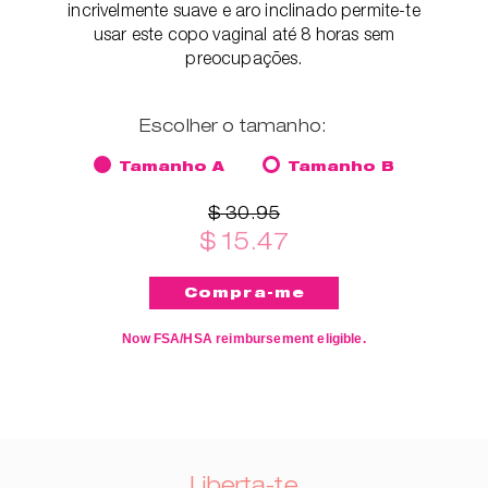
incrivelmente suave e aro inclinado permite-te
usar este copo vaginal até 8 horas sem
preocupações.
Escolher o tamanho:
Tamanho A
Tamanho B
$ 30.95
$ 15.47
Now FSA/HSA reimbursement eligible.
Liberta-te