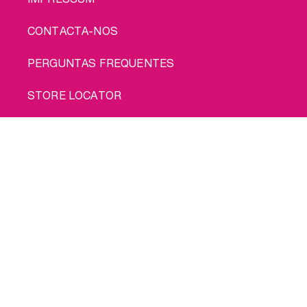
CONTACTA-NOS
PERGUNTAS FREQUENTES
STORE LOCATOR
POLÍTICA DE PRIVACIDADE
Compra-me
POLÍTICA DE COOKIES
TERMOS DE UTILIZAÇÃO
ENVIO
© 2026 INTIMINA Todos os direitos reservados