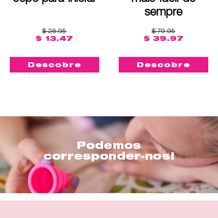
sempre
$ 26.95
$ 79.95
$ 13.47
$ 39.97
Descobre
Descobre
Podemos
corresponder-nos!