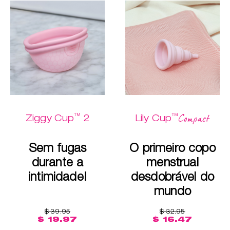
™
™
Compact
Ziggy Cup
2
Lily Cup
Sem fugas
O primeiro copo
durante a
menstrual
intimidade!
desdobrável do
mundo
$ 39.95
$ 32.95
$ 19.97
$ 16.47