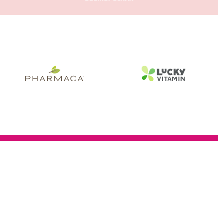
Compra-me
Obtém 5% de DESCONTO extra!
Fica atento às últimas atualizações da INTIMINA.