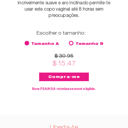
incrivelmente suave e aro inclinado permite-te
usar este copo vaginal até 8 horas sem
preocupações.
Escolher o tamanho:
Tamanho A
Tamanho B
$ 30.95
$ 15.47
Now FSA/HSA reimbursement eligible.
Liberta-te