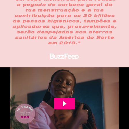
a pegada de carbono geral da
tua menstruação e a tua
contribuição para os 20 biliões
de pensos higiénicos, tampões e
aplicadores que, provavelmente,
serão despejados nos aterros
sanitários da América do Norte
em 2019."