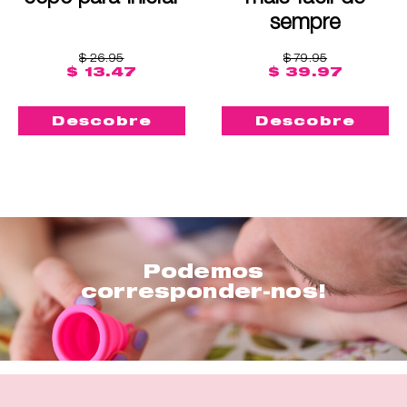
sempre
$ 26.95
$ 79.95
$ 13.47
$ 39.97
Descobre
Descobre
Podemos
corresponder-nos!