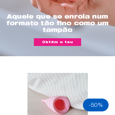
Aquele que se enrola num
formato tão fino como um
tampão
Obtém o teu
-50%