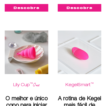
Descobre
Descobre
™
™
One
Lily Cup
KegelSmart
O melhor e único
A rotina de Kegel
copo para iniciar
mais fácil de