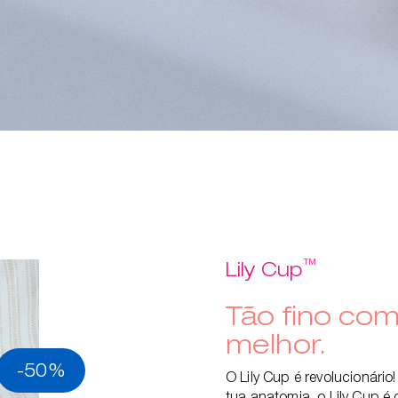
™
Lily Cup
Tão fino co
melhor.
-50%
O Lily Cup é revolucionári
tua anatomia, o Lily Cup é