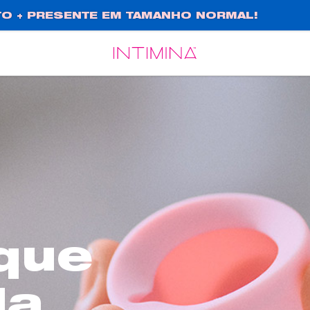
O + PRESENTE EM TAMANHO NORMAL!
Español
Français
que
la