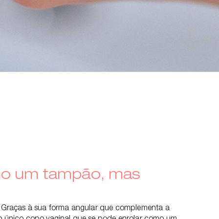
mo um tampão, mas
o! Graças à sua forma angular que complementa a
 o único copo vaginal que se pode enrolar como um