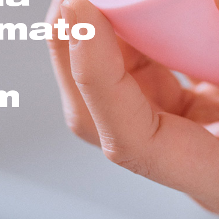
rmato
m