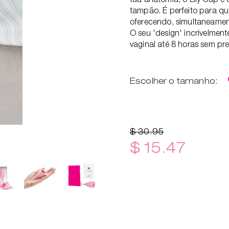
tampão. É perfeito para qu
oferecendo, simultaneamen
O seu 'design' incrivelment
vaginal até 8 horas sem p
Escolher o tamanho:
$ 30.95
$ 15.47