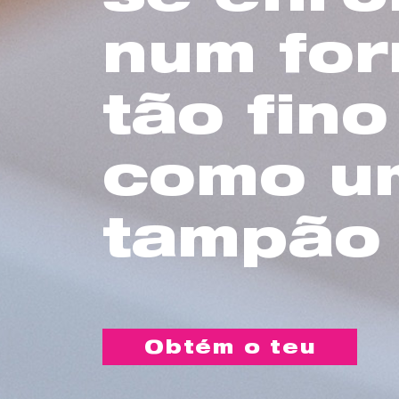
num fo
tão fino
como u
tampão
Obtém o teu